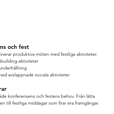
ns och fest
erar produktiva möten med festliga aktiviteter:
uilding-aktiviteter
underhållning
ed avslappnade sociala aktiviteter
rar
åde konferensens och festens behov. Från lätta 
 till festliga middagar som firar era framgångar.