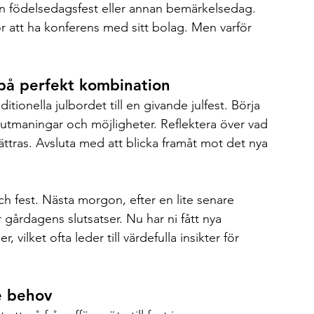
sin födelsedagsfest eller annan bemärkelsedag. 
ör att ha konferens med sitt bolag. Men varför 
l på perfekt kombination
itionella julbordet till en givande julfest. Börja 
 utmaningar och möjligheter. Reflektera över vad 
tras. Avsluta med att blicka framåt mot det nya 
h fest. Nästa morgon, efter en lite senare 
r gårdagens slutsatser. Nu har ni fått nya 
 vilket ofta leder till värdefulla insikter för 
e behov