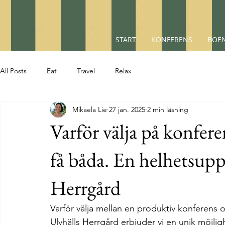
START
KONFERENS
BOEN
All Posts
Eat
Travel
Relax
Mikaela Lie
27 jan. 2025
2 min läsning
Varför välja på konfere
få båda. En helhetsupp
Herrgård
Varför välja mellan en produktiv konferens 
Ulvhälls Herrgård erbjuder vi en unik möjli