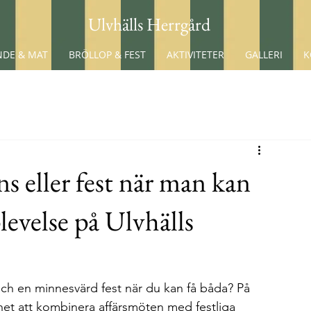
Ulvhälls Herrgård
DE & MAT
BRÖLLOP & FEST
AKTIVITETER
GALLERI
K
ns eller fest när man kan
levelse på Ulvhälls
och en minnesvärd fest när du kan få båda? På 
ghet att kombinera affärsmöten med festliga 