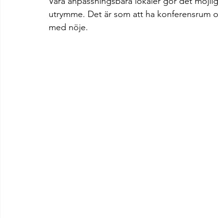
Våra anpassningsbara lokaler gör det möjligt 
utrymme. Det är som att ha konferensrum och 
med nöje.