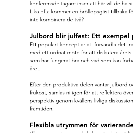
konferensdeltagare inser att här vill de ha 
Lika ofta kommer en bröllopsgäst tillbaka f
inte kombinera de två?
Julbord blir julfest: Ett exempe
Ett populärt koncept är att förvandla det trad
med ett ordnat möte för att diskutera årets
som har fungerat bra och vad som kan förbät
året.
Efter den produktiva delen väntar julbord oc
frukost, samlas ni igen för att reflektera öve
perspektiv genom kvällens livliga diskussioner,
framtiden.
Flexibla utrymmen för varierand