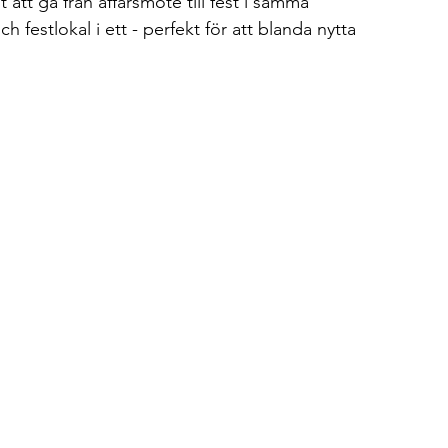
att gå från affärsmöte till fest i samma 
festlokal i ett - perfekt för att blanda nytta 