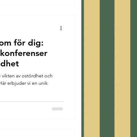
 om för dig:
konferenser
ldhet
vi vikten av ostördhet och
Här erbjuder vi en unik