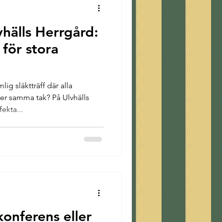
vhälls Herrgård:
 för stora
 släktträff där alla
er samma tak? På Ulvhälls
ekta...
konferens eller