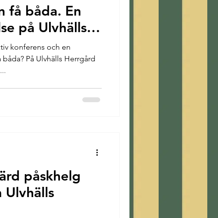
n få båda. En
se på Ulvhälls
ktiv konferens och en
å båda? På Ulvhälls Herrgård
..
värd påskhelg
 Ulvhälls