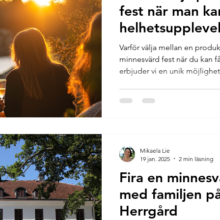
fest när man ka
helhetsupplevel
Herrgård
Varför välja mellan en produ
minnesvärd fest när du kan f
erbjuder vi en unik möjlighet.
Mikaela Lie
19 jan. 2025
2 min läsning
Fira en minnes
med familjen på
Herrgård