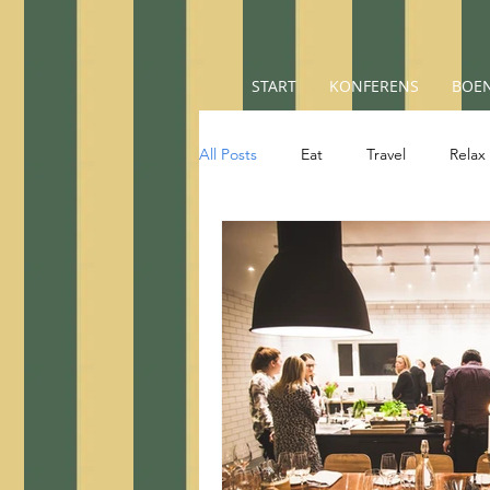
START
KONFERENS
BOEN
All Posts
Eat
Travel
Relax