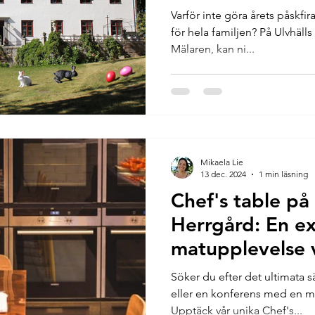
Varför inte göra årets påskfir
för hela familjen? På Ulvhäll
Mälaren, kan ni...
Mikaela Lie
13 dec. 2024
1 min läsning
Chef's table på 
Herrgård: En ex
matupplevelse 
kopparbordet
Söker du efter det ultimata s
eller en konferens med en m
Upptäck vår unika Chef's...