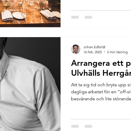
traditionell restaurang. Iställ
hela huset för bröllop, fester
matlagningsaktiviteter och and
innebär att varje bokning är 
Johan Edfeldt
16 feb. 2025
2 min läsning
Arrangera ett 
Ulvhälls Herrgå
Att ta sig tid och bryta upp s
dagliga arbetet för en ”off-s
besvärande och lite störande.