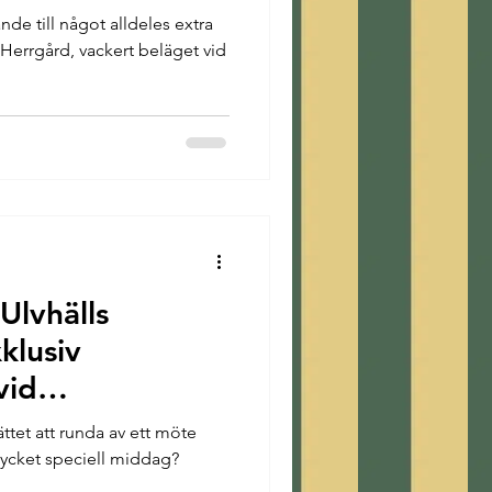
ande till något alldeles extra
s Herrgård, vackert beläget vid
Ulvhälls
klusiv
vid
ättet att runda av ett möte
ycket speciell middag?