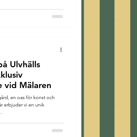
på Ulvhälls
klusiv
e vid Mälaren
gård, en oas för konst och
är erbjuder vi en unik
..