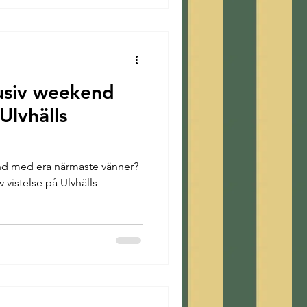
usiv weekend
Ulvhälls
end med era närmaste vänner?
v vistelse på Ulvhälls