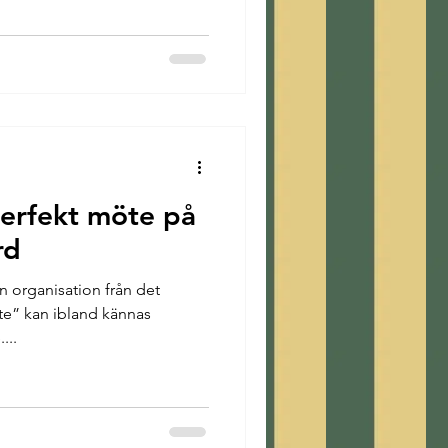
et hyr sällskap och företag
, konferenser,
ra tillställningar. Det
unik och att menyer oc
perfekt möte på
rd
in organisation från det
ite” kan ibland kännas
...