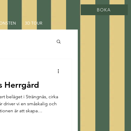
BOKA
ONSTEN
3D TOUR
BLOGG
ls Herrgård
ert beläget i Strängnäs, cirka
 driver vi en småskalig och
tionen är att skapa
våra gäster och där maten
 Herrgården är inte en