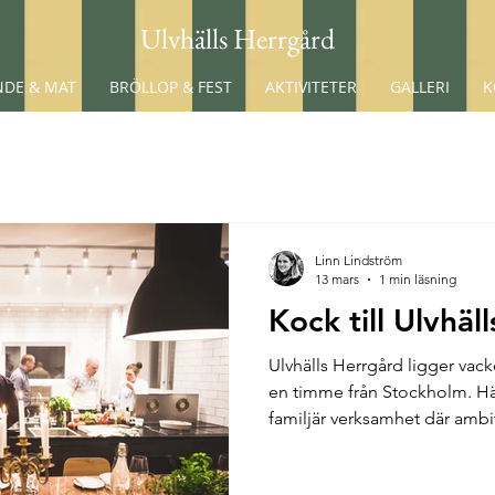
Ulvhälls Herrgård
DE & MAT
BRÖLLOP & FEST
AKTIVITETER
GALLERI
K
Linn Lindström
13 mars
1 min läsning
Kock till Ulvhäl
Ulvhälls Herrgård ligger vack
en timme från Stockholm. Här
familjär verksamhet där ambi
minnesvärda upplevelser för 
spelar en självklar huvudroll.